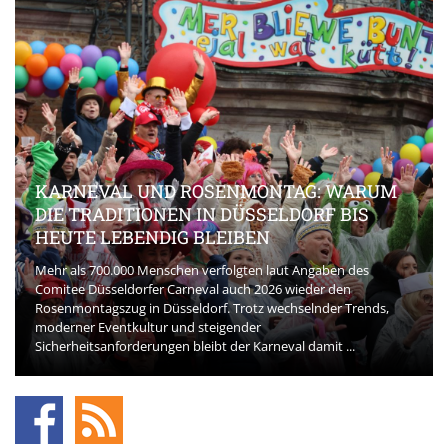
KARNEVAL UND ROSENMONTAG: WARUM
DIE TRADITIONEN IN DÜSSELDORF BIS
HEUTE LEBENDIG BLEIBEN
Mehr als 700.000 Menschen verfolgten laut Angaben des
Comitee Düsseldorfer Carneval auch 2026 wieder den
Rosenmontagszug in Düsseldorf. Trotz wechselnder Trends,
moderner Eventkultur und steigender
Sicherheitsanforderungen bleibt der Karneval damit ...