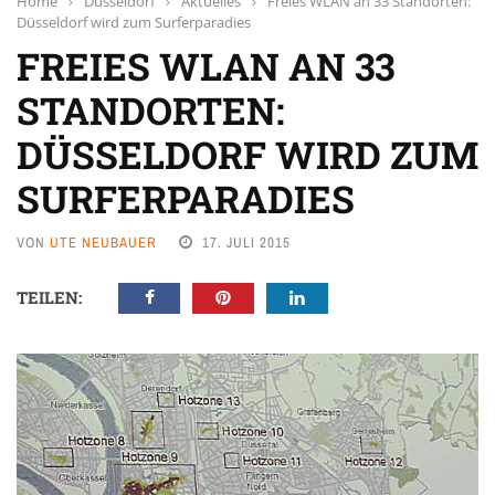
Home
›
Düsseldorf
›
Aktuelles
›
Freies WLAN an 33 Standorten:
Düsseldorf wird zum Surferparadies
FREIES WLAN AN 33
STANDORTEN:
DÜSSELDORF WIRD ZUM
SURFERPARADIES
VON
UTE NEUBAUER
17. JULI 2015
TEILEN: