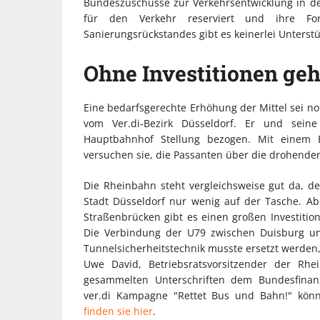
Bundeszuschüsse zur Verkehrsentwicklung in 
für den Verkehr reserviert und ihre F
Sanierungsrückstandes gibt es keinerlei Unters
Ohne Investitionen geh
Eine bedarfsgerechte Erhöhung der Mittel sei not
vom Ver.di-Bezirk Düsseldorf. Er und sei
Hauptbahnhof Stellung bezogen. Mit einem Bu
versuchen sie, die Passanten über die drohende
Die Rheinbahn steht vergleichsweise gut da, d
Stadt Düsseldorf nur wenig auf der Tasche. A
Straßenbrücken gibt es einen großen Investitio
Die Verbindung der U79 zwischen Duisburg und
Tunnelsicherheitstechnik musste ersetzt werden,
Uwe David, Betriebsratsvorsitzender der Rh
gesammelten Unterschriften dem Bundesfinanz
ver.di Kampagne "Rettet Bus und Bahn!" kö
finden sie hier
.