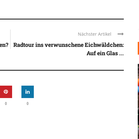
Nächster Artikel
hen?
Radtour ins verwunschene Eichwäldchen:
Auf ein Glas ...
0
0
INDUSTRIELLER CHIC: WIE
KUNSTSTOFFFENSTER DEN
LOFT-STIL IN IHREM
EINFAMILIENHAUS
UNTERSTÜTZEN