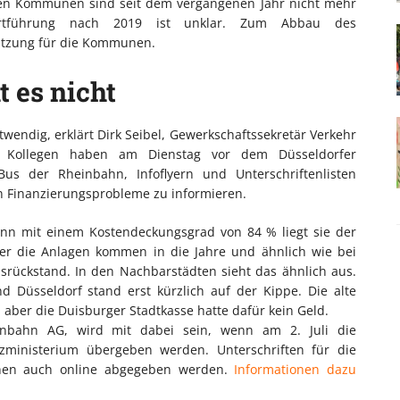
den Kommunen sind seit dem vergangenen Jahr nicht mehr
ortführung nach 2019 ist unklar. Zum Abbau des
tützung für die Kommunen.
t es nicht
wendig, erklärt Dirk Seibel, Gewerkschaftssekretär Verkehr
ne Kollegen haben am Dienstag vor dem Düsseldorfer
s der Rheinbahn, Infoflyern und Unterschriftenlisten
n Finanzierungsprobleme zu informieren.
enn mit einem Kostendeckungsgrad von 84 % liegt sie der
ber die Anlagen kommen in die Jahre und ähnlich wie bei
nsrückstand. In den Nachbarstädten sieht das ähnlich aus.
 Düsseldorf stand erst kürzlich auf der Kippe. Die alte
 aber die Duisburger Stadtkasse hatte dafür kein Geld.
einbahn AG, wird mit dabei sein, wenn am 2. Juli die
ministerium übergeben werden. Unterschriften für die
nnen auch online abgegeben werden.
Informationen dazu