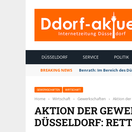
INTERNETZEITUNG DÜSSELDORF
DÜSSELDORF
SERVICE
POLITIK
BREAKING NEWS
Benrath: Im Bereich des Dü
GEWERKSCHAFTEN
WIRTSCHAFT
Home
›
Wirtschaft
›
Gewerkschaften
›
Aktion der
AKTION DER GEWE
DÜSSELDORF: RETT