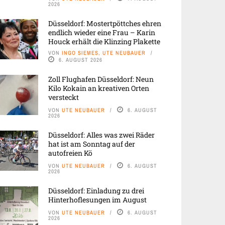
2026
Düsseldorf: Mostertpöttches ehren
endlich wieder eine Frau – Karin
Houck erhält die Klinzing Plakette
VON
INGO SIEMES, UTE NEUBAUER
6. AUGUST 2026
Zoll Flughafen Düsseldorf: Neun
Kilo Kokain an kreativen Orten
versteckt
VON
UTE NEUBAUER
6. AUGUST
2026
Düsseldorf: Alles was zwei Räder
hat ist am Sonntag auf der
autofreien Kö
VON
UTE NEUBAUER
6. AUGUST
2026
Düsseldorf: Einladung zu drei
Hinterhoflesungen im August
VON
UTE NEUBAUER
6. AUGUST
2026