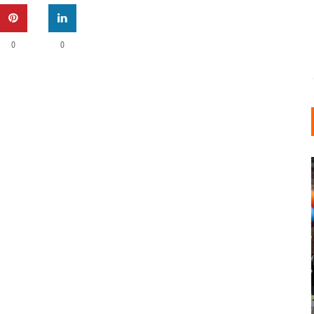
0
0
INDUSTRIELLER CHIC: WIE
KUNSTSTOFFFENSTER DEN
LOFT-STIL IN IHREM
EINFAMILIENHAUS