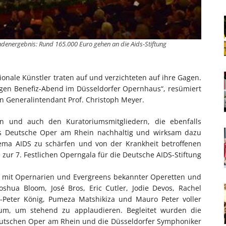
energebnis: Rund 165.000 Euro gehen an die Aids-Stiftung
nale Künstler traten auf und verzichteten auf ihre Gagen.
tigen Benefiz-Abend im Düsseldorfer Opernhaus“, resümiert
n Generalintendant Prof. Christoph Meyer.
n und auch den Kuratoriumsmitgliedern, die ebenfalls
als Deutsche Oper am Rhein nachhaltig und wirksam dazu
ema AIDS zu schärfen und von der Krankheit betroffenen
zur 7. Festlichen Operngala für die Deutsche AIDS-Stiftung
m mit Opernarien und Evergreens bekannter Operetten und
oshua Bloom, José Bros, Eric Cutler, Jodie Devos, Rachel
ans-Peter König, Pumeza Matshikiza und Mauro Peter voller
um, um stehend zu applaudieren. Begleitet wurden die
utschen Oper am Rhein und die Düsseldorfer Symphoniker