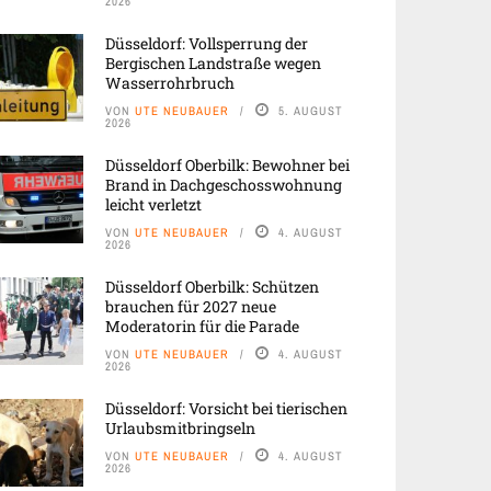
2026
Düsseldorf: Vollsperrung der
Bergischen Landstraße wegen
Wasserrohrbruch
VON
UTE NEUBAUER
5. AUGUST
2026
Düsseldorf Oberbilk: Bewohner bei
Brand in Dachgeschosswohnung
leicht verletzt
VON
UTE NEUBAUER
4. AUGUST
2026
Düsseldorf Oberbilk: Schützen
brauchen für 2027 neue
Moderatorin für die Parade
VON
UTE NEUBAUER
4. AUGUST
2026
Düsseldorf: Vorsicht bei tierischen
Urlaubsmitbringseln
VON
UTE NEUBAUER
4. AUGUST
2026