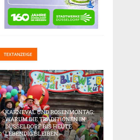
TEXTANZEIGE
KARNEVAL UND ROSENMONTAG:
WARUM DIE TRADITIONEN IN
DÜSSELDORF BIS HEUTE
BEAUTY-IN
LEBENDIG BLEIBEN
MARKT AK