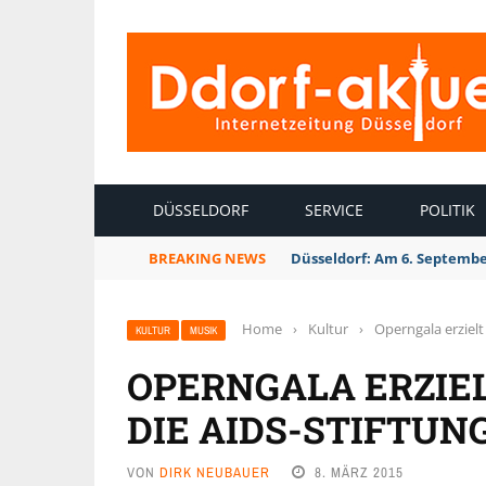
INTERNETZEITUNG DÜSSELDORF
DÜSSELDORF
SERVICE
POLITIK
BREAKING NEWS
Düsseldorf: Am 6. Septembe
Home
›
Kultur
›
Operngala erzielt
KULTUR
MUSIK
OPERNGALA ERZIEL
DIE AIDS-STIFTUN
VON
DIRK NEUBAUER
8. MÄRZ 2015