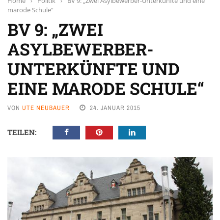
Home
›
Politik
›
BV 9: „Zwei Asylbewerber-Unterkünfte und eine
marode Schule“
BV 9: „ZWEI
ASYLBEWERBER-
UNTERKÜNFTE UND
EINE MARODE SCHULE“
VON
UTE NEUBAUER
24. JANUAR 2015
TEILEN: