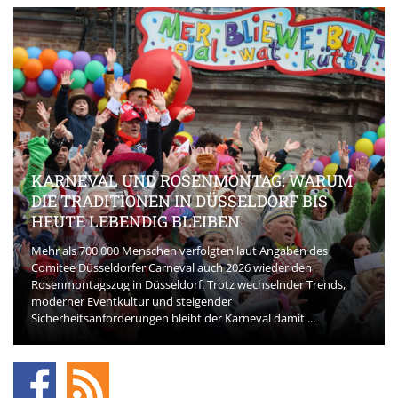
KARNEVAL UND ROSENMONTAG: WARUM
DIE TRADITIONEN IN DÜSSELDORF BIS
HEUTE LEBENDIG BLEIBEN
Mehr als 700.000 Menschen verfolgten laut Angaben des
Comitee Düsseldorfer Carneval auch 2026 wieder den
Rosenmontagszug in Düsseldorf. Trotz wechselnder Trends,
moderner Eventkultur und steigender
Sicherheitsanforderungen bleibt der Karneval damit ...