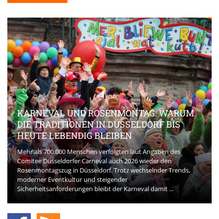
KARNEVAL UND ROSENMONTAG: WARUM
DIE TRADITIONEN IN DÜSSELDORF BIS
HEUTE LEBENDIG BLEIBEN
Mehr als 700.000 Menschen verfolgten laut Angaben des
Comitee Düsseldorfer Carneval auch 2026 wieder den
Rosenmontagszug in Düsseldorf. Trotz wechselnder Trends,
moderner Eventkultur und steigender
Sicherheitsanforderungen bleibt der Karneval damit ...