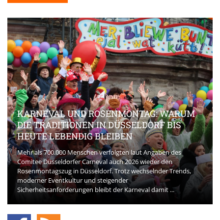
KARNEVAL UND ROSENMONTAG: WARUM
DIE TRADITIONEN IN DÜSSELDORF BIS
HEUTE LEBENDIG BLEIBEN
Mehr als 700.000 Menschen verfolgten laut Angaben des
Comitee Düsseldorfer Carneval auch 2026 wieder den
Rosenmontagszug in Düsseldorf. Trotz wechselnder Trends,
moderner Eventkultur und steigender
Sicherheitsanforderungen bleibt der Karneval damit ...