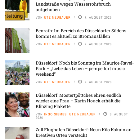
Landstraße wegen Wasserrohrbruch
aufgehoben
VON
UTE NEUBAUER
7. AUGUST 2026
Benrath: Im Bereich des Düsseldorfer Südens
kommt es aktuell zu Stromausfällen
VON
UTE NEUBAUER
7. AUGUST 2026
Düsseldorf: Noch bis Sonntag im Maurice-Ravel-
Park – „Liebe das Leben – pempelfort music
weekend“
VON
UTE NEUBAUER
7. AUGUST 2026
Düsseldorf: Mostertpöttches ehren endlich
wieder eine Frau – Karin Houck erhält die
Klinzing Plakette
VON
INGO SIEMES, UTE NEUBAUER
6. AUGUST
2026
Zoll Flughafen Düsseldorf: Neun Kilo Kokain an
kreativen Orten versteckt