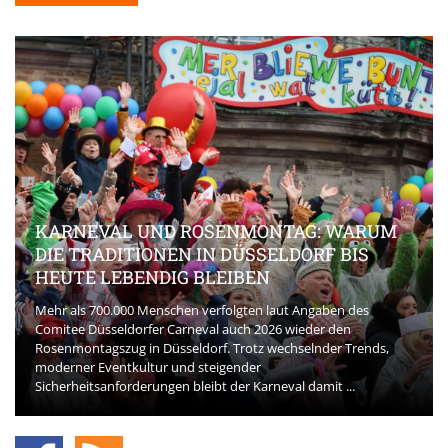
KARNEVAL UND ROSENMONTAG: WARUM
DIE TRADITIONEN IN DÜSSELDORF BIS
HEUTE LEBENDIG BLEIBEN
Mehr als 700.000 Menschen verfolgten laut Angaben des
Comitee Düsseldorfer Carneval auch 2026 wieder den
Rosenmontagszug in Düsseldorf. Trotz wechselnder Trends,
moderner Eventkultur und steigender
Sicherheitsanforderungen bleibt der Karneval damit ...