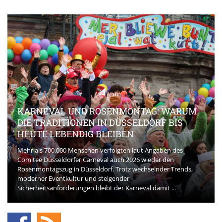
KARNEVAL UND ROSENMONTAG: WARUM
DIE TRADITIONEN IN DÜSSELDORF BIS
HEUTE LEBENDIG BLEIBEN
Mehr als 700.000 Menschen verfolgten laut Angaben des
Comitee Düsseldorfer Carneval auch 2026 wieder den
Rosenmontagszug in Düsseldorf. Trotz wechselnder Trends,
moderner Eventkultur und steigender
Sicherheitsanforderungen bleibt der Karneval damit ...