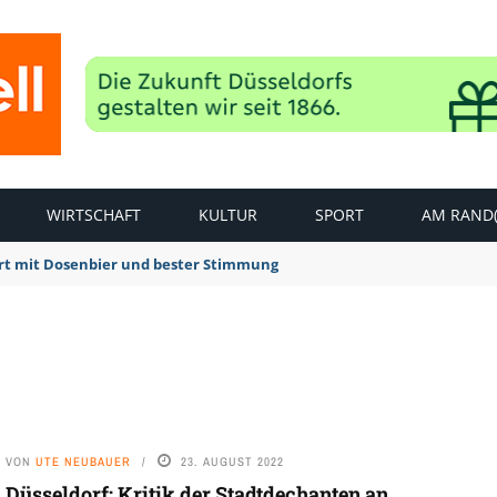
WIRTSCHAFT
KULTUR
SPORT
AM RAND(
rt mit Dosenbier und bester Stimmung
VON
UTE NEUBAUER
23. AUGUST 2022
Düsseldorf: Kritik der Stadtdechanten an