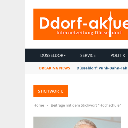
INTERNETZEITUNG DÜSSELDORF
DÜSSELDORF
SERVICE
POLITIK
BREAKING NEWS
Düsseldorf: Punk-Bahn-Fah
STICHWORTE
Home
›
Beiträge mit dem Stichwort "Hochschule"