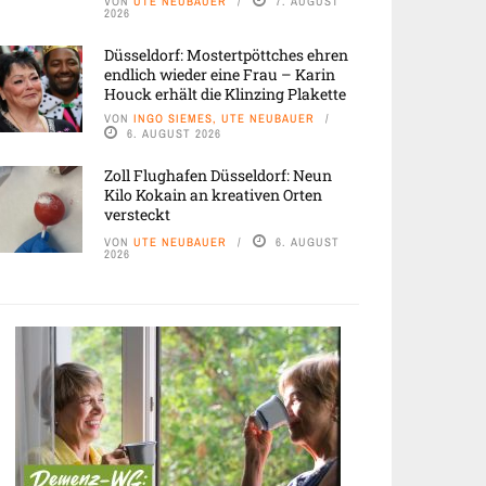
VON
UTE NEUBAUER
7. AUGUST
2026
Düsseldorf: Mostertpöttches ehren
endlich wieder eine Frau – Karin
Houck erhält die Klinzing Plakette
VON
INGO SIEMES, UTE NEUBAUER
6. AUGUST 2026
Zoll Flughafen Düsseldorf: Neun
Kilo Kokain an kreativen Orten
versteckt
VON
UTE NEUBAUER
6. AUGUST
2026