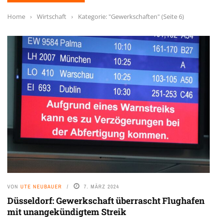
Home
›
Wirtschaft
›
Kategorie: "Gewerkschaften"
(Seite 6)
VON
UTE NEUBAUER
7. MÄRZ 2024
Düsseldorf: Gewerkschaft überrascht Flughafen
mit unangekündigtem Streik