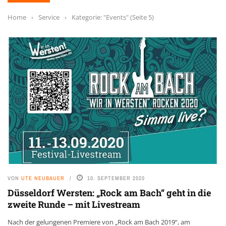
Home
›
Service
›
Kategorie: "Events"
(Seite 5)
VON
UTE NEUBAUER
10. SEPTEMBER 2020
Düsseldorf Wersten: „Rock am Bach“ geht in die
zweite Runde – mit Livestream
Nach der gelungenen Premiere von „Rock am Bach 2019“, am