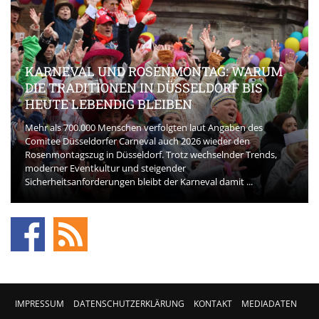
KARNEVAL UND ROSENMONTAG: WARUM
DIE TRADITIONEN IN DÜSSELDORF BIS
HEUTE LEBENDIG BLEIBEN
Mehr als 700.000 Menschen verfolgten laut Angaben des
Comitee Düsseldorfer Carneval auch 2026 wieder den
Rosenmontagszug in Düsseldorf. Trotz wechselnder Trends,
moderner Eventkultur und steigender
Sicherheitsanforderungen bleibt der Karneval damit ...
IMPRESSUM
DATENSCHUTZERKLÄRUNG
KONTAKT
MEDIADATEN