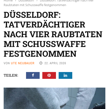
Home
›
Düsseldorf
›
Düsseldorf: Tatverdächtiger nach vier
Raubtaten mit Schusswaffe festgenommen
DÜSSELDORF:
TATVERDÄCHTIGER
NACH VIER RAUBTATEN
MIT SCHUSSWAFFE
FESTGENOMMEN
VON
UTE NEUBAUER
22. APRIL 2026
TEILEN: