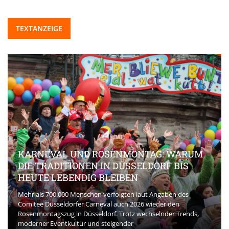
TEXTANZEIGE
KARNEVAL UND ROSENMONTAG: WARUM
DIE TRADITIONEN IN DÜSSELDORF BIS
HEUTE LEBENDIG BLEIBEN
Mehr als 700.000 Menschen verfolgten laut Angaben des
Comitee Düsseldorfer Carneval auch 2026 wieder den
Rosenmontagszug in Düsseldorf. Trotz wechselnder Trends,
moderner Eventkultur und steigender