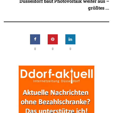
Düsseldorf baut Photovoltaik weiter aus –
größtes ...
0
0
0