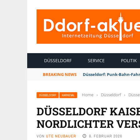
INTERNETZEITUNG DÜSSELDORF
DÜSSELDORF
SERVICE
POLITIK
BREAKING NEWS
Düsseldorf: Punk-Bahn-Fah
Home
›
Düsseldorf
›
Düssel
DÜSSELDORF
KARNEVAL
DÜSSELDORF KAIS
NORDLICHTER VER
VON
UTE NEUBAUER
8. FEBRUAR 2026