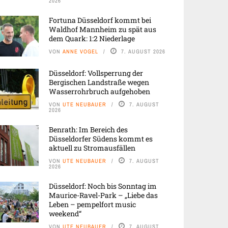
2026
Fortuna Düsseldorf kommt bei
Waldhof Mannheim zu spät aus
dem Quark: 1:2 Niederlage
VON
ANNE VOGEL
7. AUGUST 2026
Düsseldorf: Vollsperrung der
Bergischen Landstraße wegen
Wasserrohrbruch aufgehoben
VON
UTE NEUBAUER
7. AUGUST
2026
Benrath: Im Bereich des
Düsseldorfer Südens kommt es
aktuell zu Stromausfällen
VON
UTE NEUBAUER
7. AUGUST
2026
Düsseldorf: Noch bis Sonntag im
Maurice-Ravel-Park – „Liebe das
Leben – pempelfort music
weekend“
VON
UTE NEUBAUER
7. AUGUST