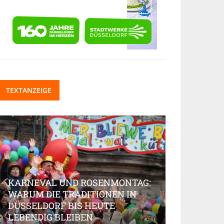
TEXTANZEIGE
KARNEVAL UND ROSENMONTAG:
WARUM DIE TRADITIONEN IN
DÜSSELDORF BIS HEUTE
BEAUTY-IN
LEBENDIG BLEIBEN