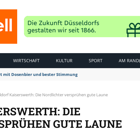
WIRTSCHAFT
KULTUR
SPORT
AM RAND(
rt mit Dosenbier und bester Stimmung
dorf Kaiserswerth: Die Nordlichter versprühen gute Laune
ERSWERTH: DIE
SPRÜHEN GUTE LAUNE