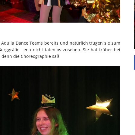
EINFAMILIENHAUS
UNTERSTÜTZEN
Die Inspiration des industriellen Chics sind die
Werkshallen des Industriezeitalters. Die Basis für
diesen Stil sind große Räume, schlicht gehalten
mit rustikalen Elementen und großen
Fensterflächen. Wie so vieles wurde ...
Aquila Dance Teams bereits und natürlich trugen sie zum
urggräfin Lena nicht tatenlos zusehen. Sie hat früher bei
t, denn die Choreographie saß.