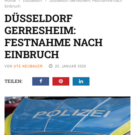
Home
›
Düsseldorf
›
Düsseldorf Gerresheim: Festnahme nach
Einbruch
DÜSSELDORF
GERRESHEIM:
FESTNAHME NACH
EINBRUCH
VON
UTE NEUBAUER
25. JANUAR 2026
TEILEN: