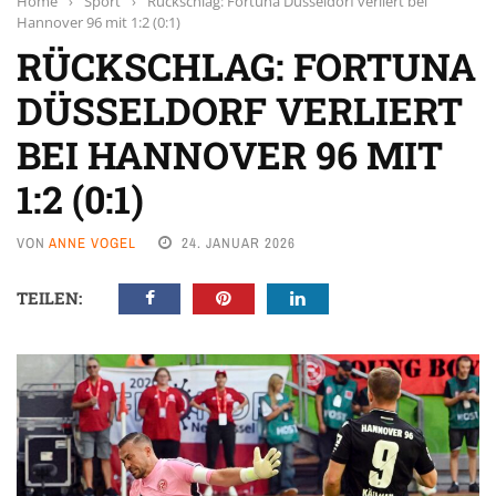
Home
›
Sport
›
Rückschlag: Fortuna Düsseldorf verliert bei
Hannover 96 mit 1:2 (0:1)
RÜCKSCHLAG: FORTUNA
DÜSSELDORF VERLIERT
BEI HANNOVER 96 MIT
1:2 (0:1)
VON
ANNE VOGEL
24. JANUAR 2026
TEILEN: