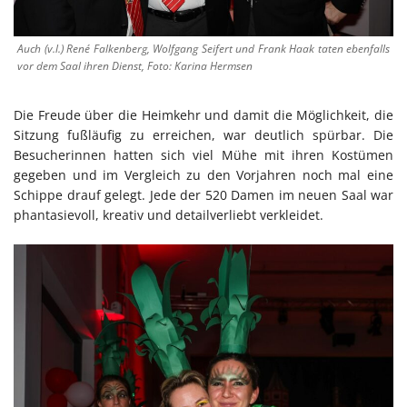
Auch (v.l.) René Falkenberg, Wolfgang Seifert und Frank Haak taten ebenfalls
vor dem Saal ihren Dienst, Foto: Karina Hermsen
Die Freude über die Heimkehr und damit die Möglichkeit, die
Sitzung fußläufig zu erreichen, war deutlich spürbar. Die
Besucherinnen hatten sich viel Mühe mit ihren Kostümen
gegeben und im Vergleich zu den Vorjahren noch mal eine
Schippe drauf gelegt. Jede der 520 Damen im neuen Saal war
phantasievoll, kreativ und detailverliebt verkleidet.