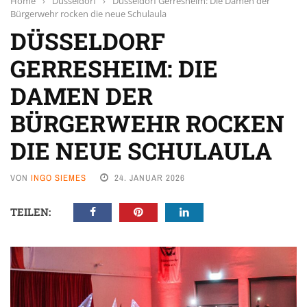
Home
›
Düsseldorf
›
Düsseldorf Gerresheim: Die Damen der
Bürgerwehr rocken die neue Schulaula
DÜSSELDORF
GERRESHEIM: DIE
DAMEN DER
BÜRGERWEHR ROCKEN
DIE NEUE SCHULAULA
VON
INGO SIEMES
24. JANUAR 2026
TEILEN: