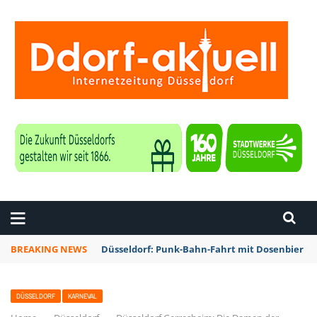
ZEITUNG DÜSSELDORF
BREAKING NEWS
Düsseldorf: Rheinbahn testet Technik zur Kon
DÜSSELDORF
KARNEVAL