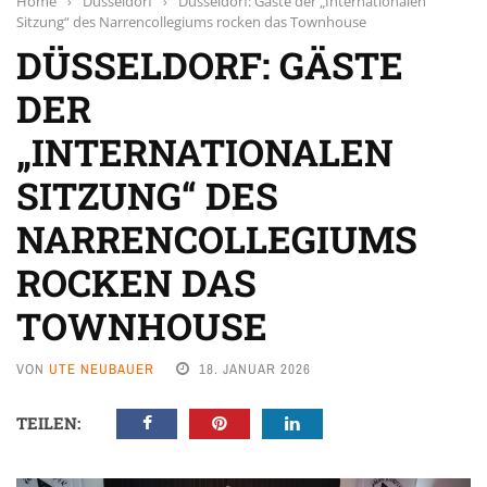
Home
›
Düsseldorf
›
Düsseldorf: Gäste der „Internationalen
Sitzung“ des Narrencollegiums rocken das Townhouse
DÜSSELDORF: GÄSTE
DER
„INTERNATIONALEN
SITZUNG“ DES
NARRENCOLLEGIUMS
ROCKEN DAS
TOWNHOUSE
VON
UTE NEUBAUER
18. JANUAR 2026
TEILEN: