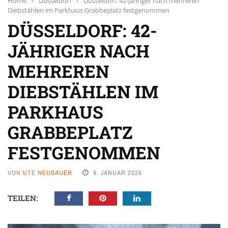
Home
›
Düsseldorf
›
Düsseldorf: 42-Jähriger nach mehreren
Diebstählen im Parkhaus Grabbeplatz festgenommen
DÜSSELDORF: 42-
JÄHRIGER NACH
MEHREREN
DIEBSTÄHLEN IM
PARKHAUS
GRABBEPLATZ
FESTGENOMMEN
VON
UTE NEUBAUER
9. JANUAR 2026
TEILEN: