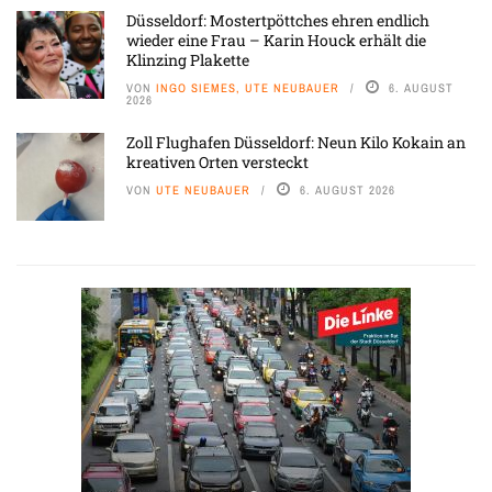
Düsseldorf: Mostertpöttches ehren endlich
wieder eine Frau – Karin Houck erhält die
Klinzing Plakette
VON
INGO SIEMES, UTE NEUBAUER
6. AUGUST
2026
Zoll Flughafen Düsseldorf: Neun Kilo Kokain an
kreativen Orten versteckt
VON
UTE NEUBAUER
6. AUGUST 2026