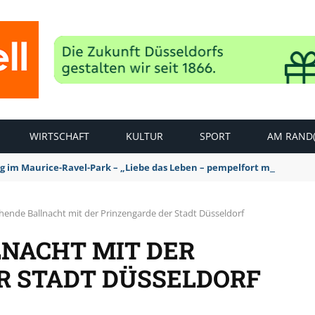
WIRTSCHAFT
KULTUR
SPORT
AM RAND(
ag im Maurice-Ravel-Park – „Liebe das Leben – pempelfort music wee
hende Ballnacht mit der Prinzengarde der Stadt Düsseldorf
NACHT MIT DER
R STADT DÜSSELDORF