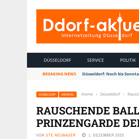
INTERNETZEITUNG DÜSSELDORF
DÜSSELDORF
SERVICE
POLITIK
BREAKING NEWS
Düsseldorf: Noch bis Sonnt
Home
›
Düsseldorf
›
Rausc
DÜSSELDORF
KARNEVAL
RAUSCHENDE BALL
PRINZENGARDE DE
VON
UTE NEUBAUER
1. DEZEMBER 2025