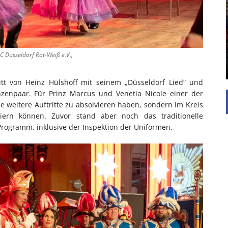
UNTERSTÜTZEN
Die Inspiration des industriellen Chics sind die
Werkshallen des Industriezeitalters. Die Basis für
diesen Stil sind große Räume, schlicht gehalten
mit rustikalen Elementen und großen
C Düsseldorf Rot-Weiß e.V.,
Fensterflächen. Wie so vieles wurde ...
itt von Heinz Hülshoff mit seinem „Düsseldorf Lied“ und
zenpaar. Für Prinz Marcus und Venetia Nicole einer der
 weitere Auftritte zu absolvieren haben, sondern im Kreis
iern können. Zuvor stand aber noch das traditionelle
Programm, inklusive der Inspektion der Uniformen.