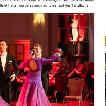
en, selber das Tanzbein zu schwingen. Nachdem Präsident
ffnet hatte, wurde es auch nicht leer auf der Tanzfläche.
INDUSTRIELLER CHIC: WIE
KUNSTSTOFFFENSTER DEN
LOFT-STIL IN IHREM
EINFAMILIENHAUS