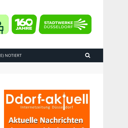
E) NOTIERT
kend“