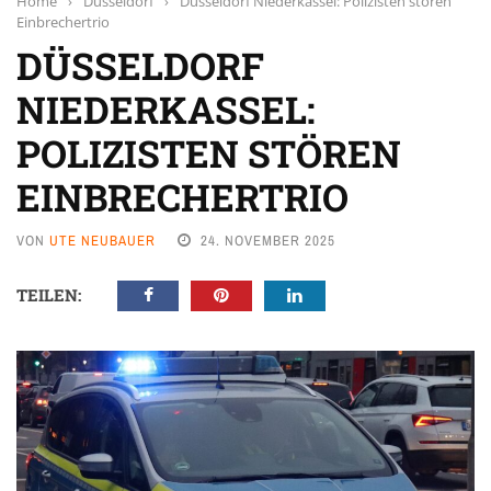
Home
›
Düsseldorf
›
Düsseldorf Niederkassel: Polizisten stören
Einbrechertrio
DÜSSELDORF
NIEDERKASSEL:
POLIZISTEN STÖREN
EINBRECHERTRIO
VON
UTE NEUBAUER
24. NOVEMBER 2025
TEILEN: