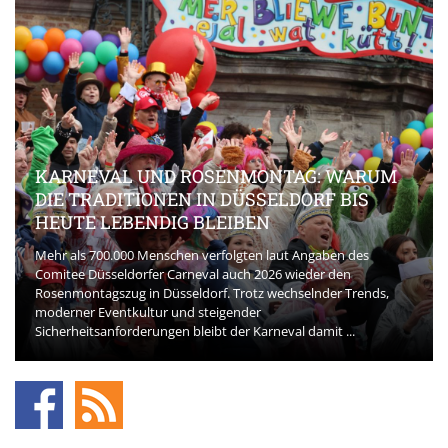
KARNEVAL UND ROSENMONTAG: WARUM
DIE TRADITIONEN IN DÜSSELDORF BIS
HEUTE LEBENDIG BLEIBEN
Mehr als 700.000 Menschen verfolgten laut Angaben des
Comitee Düsseldorfer Carneval auch 2026 wieder den
Rosenmontagszug in Düsseldorf. Trotz wechselnder Trends,
moderner Eventkultur und steigender
Sicherheitsanforderungen bleibt der Karneval damit ...