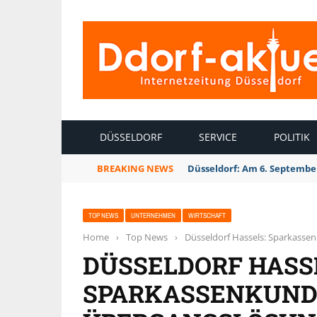
INTERNETZEITUNG DÜSSELDORF
DÜSSELDORF
SERVICE
POLITIK
BREAKING NEWS
Düsseldorf: Am 6. September
TOP NEWS
UNTERNEHMEN
WIRTSCHAFT
Home
›
Top News
›
Düsseldorf Hassels: Sparkasse
DÜSSELDORF HASS
SPARKASSENKUND