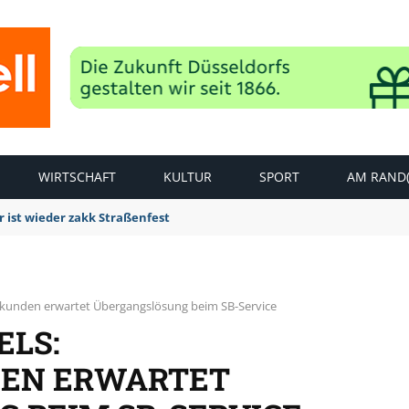
WIRTSCHAFT
KULTUR
SPORT
AM RAND(
 ist wieder zakk Straßenfest
nkunden erwartet Übergangslösung beim SB-Service
ELS:
EN ERWARTET