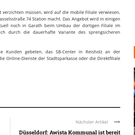
 verzichten müssen, wird auf die mobile Filiale verwiesen,
asselsstraße 74 Station macht. Das Angebot wird in einigen
tuell noch in Garath beim Umbau der dortigen Filiale im
lich durch die dauerhafte Variante des sprengsicheren
ie Kunden gebeten, das SB-Center in Reisholz an der
 Online-Dienste der Stadtsparkasse oder die Direktfiliale
INDUSTRIELLER CHIC: WIE
KUNSTSTOFFFENSTER DEN
Nächster Artikel
LOFT-STIL IN IHREM
Düsseldorf: Awista Kommunal ist bereit
EINFAMILIENHAUS