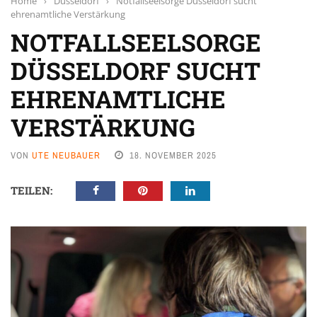
Home
›
Düsseldorf
›
Notfallseelsorge Düsseldorf sucht
ehrenamtliche Verstärkung
NOTFALLSEELSORGE
DÜSSELDORF SUCHT
EHRENAMTLICHE
VERSTÄRKUNG
VON
UTE NEUBAUER
18. NOVEMBER 2025
TEILEN: