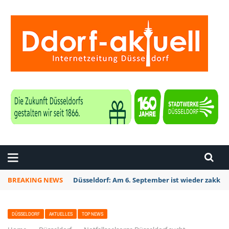
ZEITUNG DÜSSELDORF
BREAKING NEWS
Düsseldorf Kalkum: Bei Sondierungsarbeiten P
DÜSSELDORF
AKTUELLES
TOP NEWS