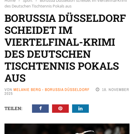
Home
›
Sport
›
Borussia Düsseldorf scheidet im Viertelfinal-Krimi
des Deutschen Tischtennis Pokals aus
BORUSSIA DÜSSELDORF
SCHEIDET IM
VIERTELFINAL-KRIMI
DES DEUTSCHEN
TISCHTENNIS POKALS
AUS
VON
MELANIE BERG - BORUSSIA DÜSSELDORF
18. NOVEMBER
2025
TEILEN: