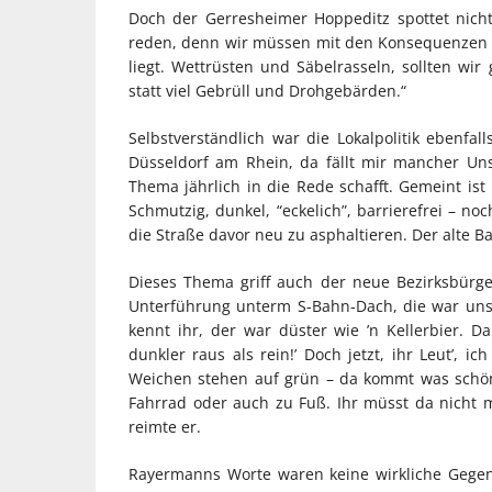
Doch der Gerresheimer Hoppeditz spottet nicht
reden, denn wir müssen mit den Konsequenzen le
liegt. Wettrüsten und Säbelrasseln, sollten wi
statt viel Gebrüll und Drohgebärden.“
Selbstverständlich war die Lokalpolitik ebenfal
Düsseldorf am Rhein, da fällt mir mancher Un
Thema jährlich in die Rede schafft. Gemeint ist 
Schmutzig, dunkel, “eckelich”, barrierefrei – no
die Straße davor neu zu asphaltieren. Der alte Bah
Dieses Thema griff auch der neue Bezirksbürge
Unterführung unterm S-Bahn-Dach, die war uns
kennt ihr, der war düster wie ’n Kellerbier. D
dunkler raus als rein!’ Doch jetzt, ihr Leut’, ic
Weichen stehen auf grün – da kommt was schön
Fahrrad oder auch zu Fuß. Ihr müsst da nicht 
reimte er.
Rayermanns Worte waren keine wirkliche Gegenr