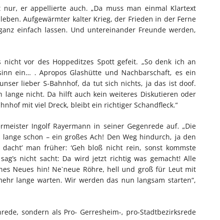
 nur, er appellierte auch. „Da muss man einmal Klartext
ben. Aufgewärmter kalter Krieg, der Frieden in der Ferne
r ganz einfach lassen. Und untereinander Freunde werden,
ls nicht vor des Hoppeditzes Spott gefeit. „So denk ich an
sinn ein… . Apropos Glashütte und Nachbarschaft, es ein
unser lieber S-Bahnhof, da tut sich nichts, ja das ist doof.
ch lange nicht. Da hilft auch kein weiteres Diskutieren oder
nhof mit viel Dreck, bleibt ein richtiger Schandfleck.“
rmeister Ingolf Rayermann in seiner Gegenrede auf. „Die
 lange schon – ein großes Ach! Den Weg hindurch, ja den
a dacht’ man früher: ‘Geh bloß nicht rein, sonst kommste
h sag’s nicht sacht: Da wird jetzt richtig was gemacht! Alle
es Neues hin! Ne`neue Röhre, hell und groß für Leut mit
mehr lange warten. Wir werden das nun langsam starten“,
ede, sondern als Pro- Gerresheim-, pro-Stadtbezirksrede