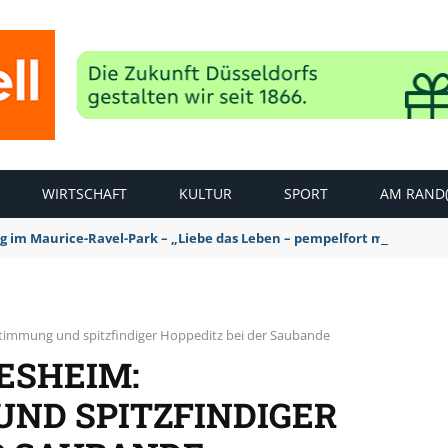
WIRTSCHAFT
KULTUR
SPORT
AM RAND(
ag im Maurice-Ravel-Park – „Liebe das Leben – pempelfort music wee
stimmung und spitzfindiger Hoppeditz bei der Saubande
ESHEIM:
ND SPITZFINDIGER