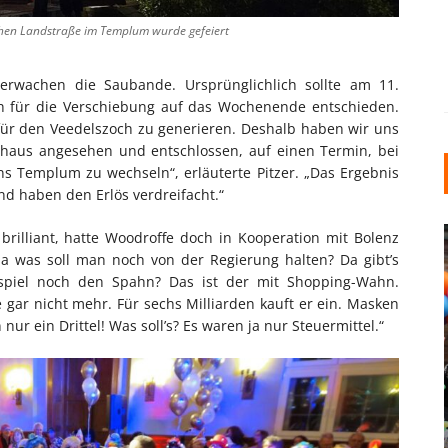
chen Landstraße im Templum wurde gefeiert
zerwachen die Saubande. Ursprünglichlich sollte am 11.
ch für die Verschiebung auf das Wochenende entschieden.
ür den Veedelszoch zu generieren. Deshalb haben wir uns
athaus angesehen und entschlossen, auf einen Termin, bei
s Templum zu wechseln“, erläuterte Pitzer. „Das Ergebnis
d haben den Erlös verdreifacht.“
rilliant, hatte Woodroffe doch in Kooperation mit Bolenz
Tja was soll man noch von der Regierung halten? Da gibt’s
spiel noch den Spahn? Das ist der mit Shopping-Wahn.
 gar nicht mehr. Für sechs Milliarden kauft er ein. Masken
 nur ein Drittel! Was soll’s? Es waren ja nur Steuermittel.“
INDUSTRIELLER CHIC: WIE
KUNSTSTOFFFENSTER DEN
LOFT-STIL IN IHREM
EINFAMILIENHAUS