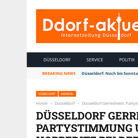
INTERNETZEITUNG DÜSSELDORF
DÜSSELDORF
SERVICE
POLITIK
BREAKING NEWS
Düsseldorf: Noch bis Sonnt
DÜSSELDORF
KARNEVAL
Home
›
Düsseldorf
›
Düsseldorf Gerresheim: Party
DÜSSELDORF GERR
PARTYSTIMMUNG U