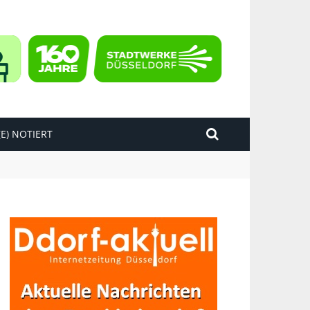
E) NOTIERT
kend“