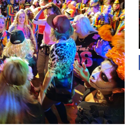
UNTERSTÜTZEN
Die Inspiration des industriellen Chics sind die
Werkshallen des Industriezeitalters. Die Basis für
diesen Stil sind große Räume, schlicht gehalten
mit rustikalen Elementen und großen
Fensterflächen. Wie so vieles wurde ...