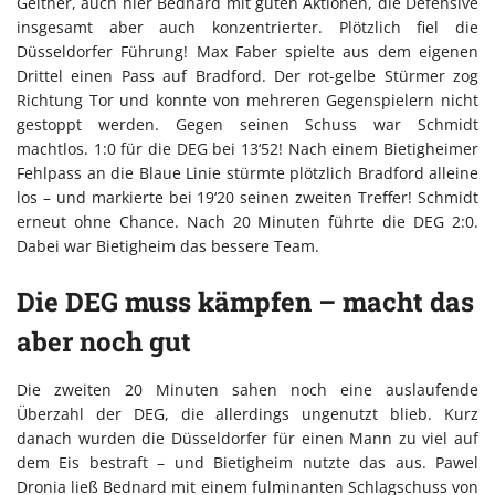
Geitner, auch hier Bednard mit guten Aktionen, die Defensive
insgesamt aber auch konzentrierter. Plötzlich fiel die
Düsseldorfer Führung! Max Faber spielte aus dem eigenen
Drittel einen Pass auf Bradford. Der rot-gelbe Stürmer zog
Richtung Tor und konnte von mehreren Gegenspielern nicht
gestoppt werden. Gegen seinen Schuss war Schmidt
machtlos. 1:0 für die DEG bei 13‘52! Nach einem Bietigheimer
Fehlpass an die Blaue Linie stürmte plötzlich Bradford alleine
los – und markierte bei 19‘20 seinen zweiten Treffer! Schmidt
erneut ohne Chance. Nach 20 Minuten führte die DEG 2:0.
Dabei war Bietigheim das bessere Team.
Die DEG muss kämpfen – macht das
aber noch gut
Die zweiten 20 Minuten sahen noch eine auslaufende
Überzahl der DEG, die allerdings ungenutzt blieb. Kurz
danach wurden die Düsseldorfer für einen Mann zu viel auf
dem Eis bestraft – und Bietigheim nutzte das aus. Pawel
Dronia ließ Bednard mit einem fulminanten Schlagschuss von