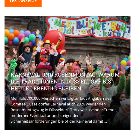
TEXTANZEIGE
KARNEVAL UND ROSENMONTAG: WARUM
DIE TRADITIONEN IN DÜSSELDORF BIS
HEUTE LEBENDIG BLEIBEN
Mehr als 700.000 Menschen verfolgten laut Angaben des
Comitee Düsseldorfer Carneval auch 2026 wieder den
Rosenmontagszug in Düsseldorf. Trotz wechselnder Trends,
moderner Eventkultur und steigender
Sicherheitsanforderungen bleibt der Karneval damit ...