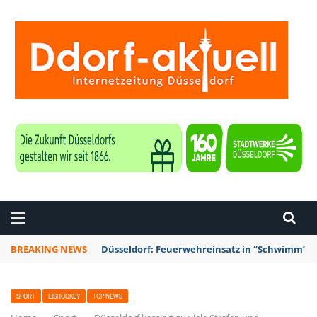
ZEITUNG DÜSSELDORF
BREAKING NEWS
Düsseldorf: Punk-Bahn-Fahrt mit Dosenbier u
SPORT
EISHOCKEY
TOP NEWS