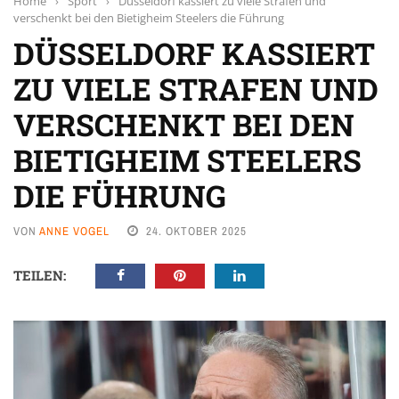
Home
›
Sport
›
Düsseldorf kassiert zu viele Strafen und
verschenkt bei den Bietigheim Steelers die Führung
DÜSSELDORF KASSIERT
ZU VIELE STRAFEN UND
VERSCHENKT BEI DEN
BIETIGHEIM STEELERS
DIE FÜHRUNG
VON
ANNE VOGEL
24. OKTOBER 2025
TEILEN: