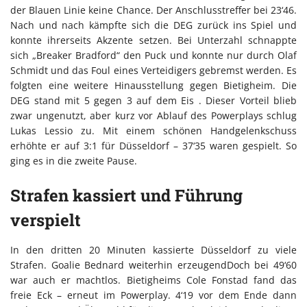
der Blauen Linie keine Chance. Der Anschlusstreffer bei 23‘46.
Nach und nach kämpfte sich die DEG zurück ins Spiel und
konnte ihrerseits Akzente setzen. Bei Unterzahl schnappte
sich „Breaker Bradford“ den Puck und konnte nur durch Olaf
Schmidt und das Foul eines Verteidigers gebremst werden. Es
folgten eine weitere Hinausstellung gegen Bietigheim. Die
DEG stand mit 5 gegen 3 auf dem Eis . Dieser Vorteil blieb
zwar ungenutzt, aber kurz vor Ablauf des Powerplays schlug
Lukas Lessio zu. Mit einem schönen Handgelenkschuss
erhöhte er auf 3:1 für Düsseldorf – 37‘35 waren gespielt. So
ging es in die zweite Pause.
Strafen kassiert und Führung
verspielt
In den dritten 20 Minuten kassierte Düsseldorf zu viele
Strafen. Goalie Bednard weiterhin erzeugendDoch bei 49‘60
war auch er machtlos. Bietigheims Cole Fonstad fand das
freie Eck – erneut im Powerplay. 4‘19 vor dem Ende dann