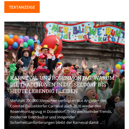
TEXTANZEIGE
KARNEVAL UND ROSENMONTAG: WARUM
DIE TRADITIONEN IN DÜSSELDORF BIS
HEUTE LEBENDIG BLEIBEN
Mehr als 700.000 Menschen verfolgten laut Angaben des
Comitee Düsseldorfer Carneval auch 2026 wieder den
Rosenmontagszug in Düsseldorf. Trotz wechselnder Trends,
moderner Eventkultur und steigender
Sicherheitsanforderungen bleibt der Karneval damit ...