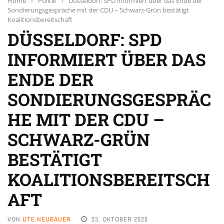
Home
›
Politik
›
Düsseldorf: SPD informiert über das Ende der
Sondierungsgespräche mit der CDU – Schwarz-Grün bestätigt
Koalitionsbereitschaft
DÜSSELDORF: SPD
INFORMIERT ÜBER DAS
ENDE DER
SONDIERUNGSGESPRÄC
HE MIT DER CDU –
SCHWARZ-GRÜN
BESTÄTIGT
KOALITIONSBEREITSCH
AFT
VON
UTE NEUBAUER
23. OKTOBER 2025