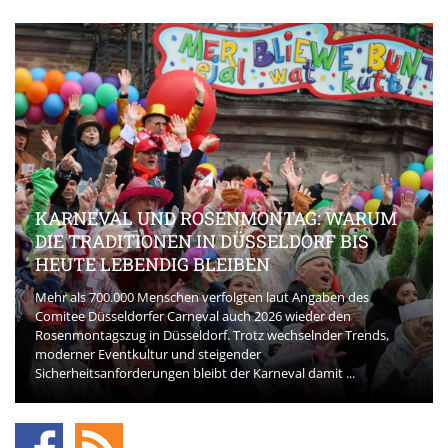
KARNEVAL UND ROSENMONTAG: WARUM
DIE TRADITIONEN IN DÜSSELDORF BIS
HEUTE LEBENDIG BLEIBEN
Mehr als 700.000 Menschen verfolgten laut Angaben des
Comitee Düsseldorfer Carneval auch 2026 wieder den
Rosenmontagszug in Düsseldorf. Trotz wechselnder Trends,
moderner Eventkultur und steigender
Sicherheitsanforderungen bleibt der Karneval damit ...