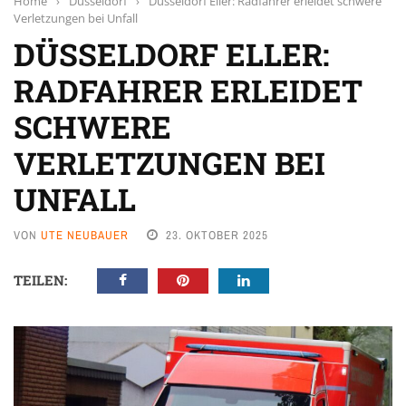
Home
›
Düsseldorf
›
Düsseldorf Eller: Radfahrer erleidet schwere
Verletzungen bei Unfall
DÜSSELDORF ELLER:
RADFAHRER ERLEIDET
SCHWERE
VERLETZUNGEN BEI
UNFALL
VON
UTE NEUBAUER
23. OKTOBER 2025
TEILEN: