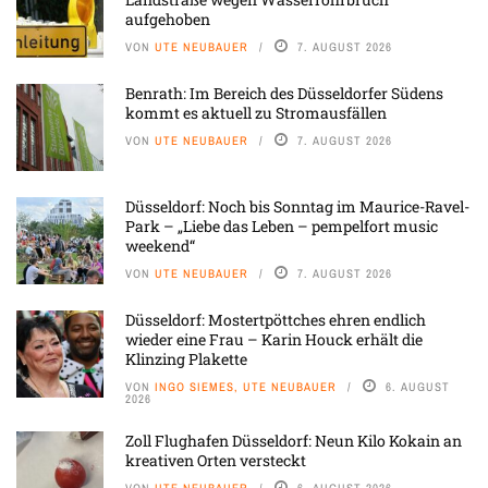
aufgehoben
VON
UTE NEUBAUER
7. AUGUST 2026
Benrath: Im Bereich des Düsseldorfer Südens
kommt es aktuell zu Stromausfällen
VON
UTE NEUBAUER
7. AUGUST 2026
Düsseldorf: Noch bis Sonntag im Maurice-Ravel-
Park – „Liebe das Leben – pempelfort music
weekend“
VON
UTE NEUBAUER
7. AUGUST 2026
Düsseldorf: Mostertpöttches ehren endlich
wieder eine Frau – Karin Houck erhält die
Klinzing Plakette
VON
INGO SIEMES, UTE NEUBAUER
6. AUGUST
2026
Zoll Flughafen Düsseldorf: Neun Kilo Kokain an
kreativen Orten versteckt
VON
UTE NEUBAUER
6. AUGUST 2026