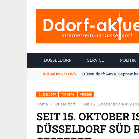
INTERNETZEITUNG DÜSSELDORF
DÜSSELDORF
SERVICE
POLITIK
BREAKING NEWS
Düsseldorf: Am 6. September
DÜSSELDORF
TOP NEWS
VERKEHR
Home
›
Düsseldorf
›
Seit 15. Oktober ist die A59 
SEIT 15. OKTOBER I
DÜSSELDORF SÜD 