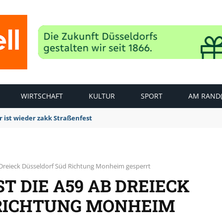
WIRTSCHAFT
KULTUR
SPORT
AM RAND(
 ist wieder zakk Straßenfest
ab Dreieck Düsseldorf Süd Richtung Monheim gesperrt
ST DIE A59 AB DREIECK
RICHTUNG MONHEIM