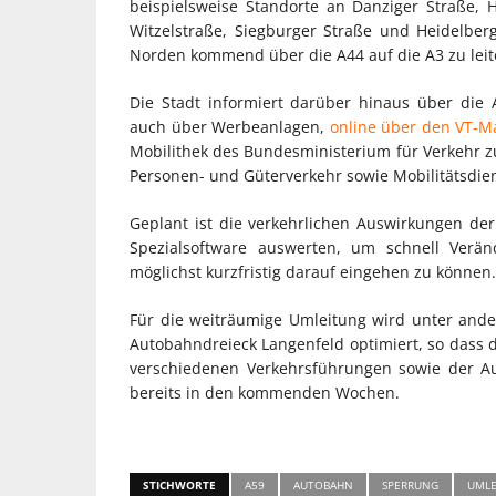
beispielsweise Standorte an Danziger Straße, 
Witzelstraße, Siegburger Straße und Heidelber
Norden kommend über die A44 auf die A3 zu leit
Die Stadt informiert darüber hinaus über die
auch über Werbeanlagen,
online über den VT-M
Mobilithek des Bundesministerium für Verkehr zu
Personen- und Güterverkehr sowie Mobilitätsdien
Geplant ist die verkehrlichen Auswirkungen der
Spezialsoftware auswerten, um schnell Verä
möglichst kurzfristig darauf eingehen zu können.
Für die weiträumige Umleitung wird unter and
Autobahndreieck Langenfeld optimiert, so dass d
verschiedenen Verkehrsführungen sowie der A
bereits in den kommenden Wochen.
STICHWORTE
A59
AUTOBAHN
SPERRUNG
UMLE