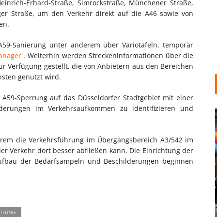
Heinrich-Erhard-Straße, Simrockstraße, Münchener Straße,
ger Straße, um den Verkehr direkt auf die A46 sowie von
en.
 A59-Sanierung unter anderem über Variotafeln, temporär
anager .
Weiterhin werden Streckeninformationen über die
r Verfügung gestellt, die von Anbietern aus den Bereichen
sten genutzt wird.
 A59-Sperrung auf das Düsseldorfer Stadtgebiet mit einer
nderungen im Verkehrsaufkommen zu identifizieren und
erem die Verkehrsführung im Übergangsbereich A3/542 im
er Verkehr dort besser abfließen kann. Die Einrichtung der
ufbau der Bedarfsampeln und Beschilderungen beginnen
INDUSTRIELLER CHIC: WIE
KUNSTSTOFFFENSTER DEN
LOFT-STIL IN IHREM
EINFAMILIENHAUS
ITUNG