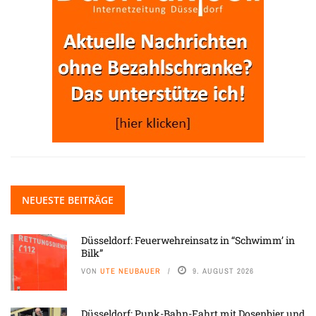
NEUESTE BEITRÄGE
Düsseldorf: Feuerwehreinsatz in “Schwimm’ in
Bilk”
VON
UTE NEUBAUER
9. AUGUST 2026
Düsseldorf: Punk-Bahn-Fahrt mit Dosenbier und