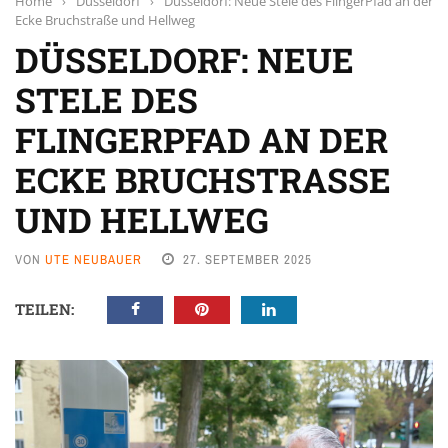
Home
›
Düsseldorf
›
Düsseldorf: Neue Stele des FlingerPfad an der
Ecke Bruchstraße und Hellweg
DÜSSELDORF: NEUE
STELE DES
FLINGERPFAD AN DER
ECKE BRUCHSTRASSE U
ND HELLWEG
VON
UTE NEUBAUER
27. SEPTEMBER 2025
TEILEN: