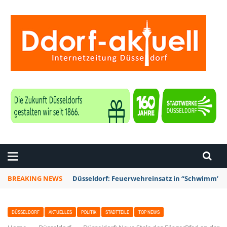
ZEITUNG DÜSSELDORF
BREAKING NEWS
Düsseldorf: Punk-Bahn-Fahrt mit Dosenbier u
DÜSSELDORF
AKTUELLES
POLITIK
STADTTEILE
TOP NEWS