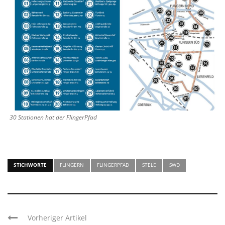
30 Stationen hat der FlingerPfad
STICHWORTE
FLINGERN
FLINGERPFAD
STELE
SWD
Vorheriger Artikel