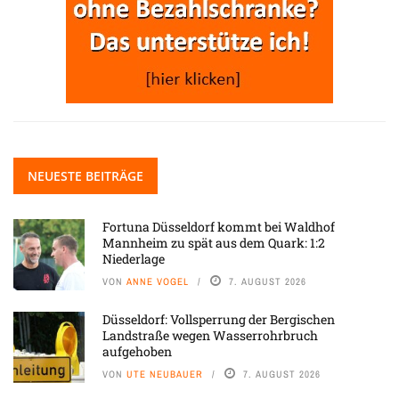
NEUESTE BEITRÄGE
Fortuna Düsseldorf kommt bei Waldhof
Mannheim zu spät aus dem Quark: 1:2
Niederlage
VON
ANNE VOGEL
7. AUGUST 2026
Düsseldorf: Vollsperrung der Bergischen
Landstraße wegen Wasserrohrbruch
aufgehoben
VON
UTE NEUBAUER
7. AUGUST 2026