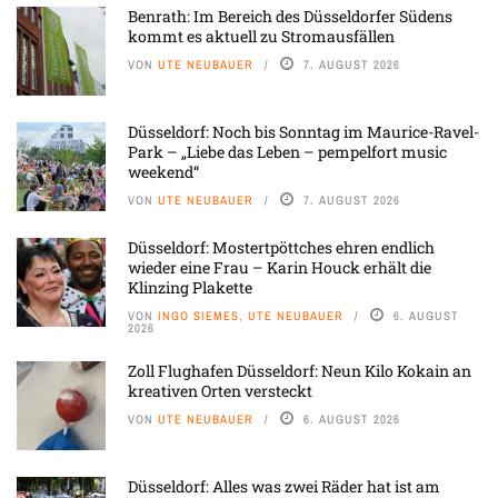
Benrath: Im Bereich des Düsseldorfer Südens
kommt es aktuell zu Stromausfällen
VON
UTE NEUBAUER
7. AUGUST 2026
Düsseldorf: Noch bis Sonntag im Maurice-Ravel-
Park – „Liebe das Leben – pempelfort music
weekend“
VON
UTE NEUBAUER
7. AUGUST 2026
Düsseldorf: Mostertpöttches ehren endlich
wieder eine Frau – Karin Houck erhält die
Klinzing Plakette
VON
INGO SIEMES, UTE NEUBAUER
6. AUGUST
2026
Zoll Flughafen Düsseldorf: Neun Kilo Kokain an
kreativen Orten versteckt
VON
UTE NEUBAUER
6. AUGUST 2026
Düsseldorf: Alles was zwei Räder hat ist am