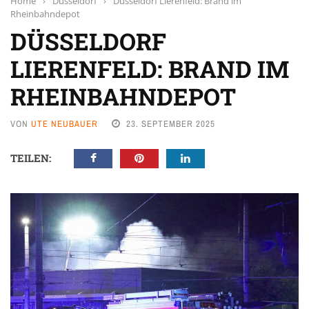
Home
›
Düsseldorf
›
Düsseldorf Lierenfeld: Brand im
Rheinbahndepot
DÜSSELDORF
LIERENFELD: BRAND IM
RHEINBAHNDEPOT
VON
UTE NEUBAUER
23. SEPTEMBER 2025
TEILEN: