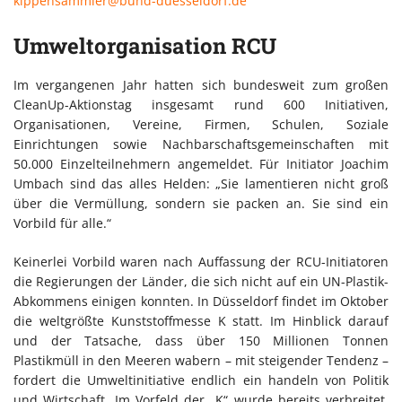
kippensammler@bund-duesseldorf.de
Umweltorganisation RCU
Im vergangenen Jahr hatten sich bundesweit zum großen
CleanUp-Aktionstag insgesamt rund 600 Initiativen,
Organisationen, Vereine, Firmen, Schulen, Soziale
Einrichtungen sowie Nachbarschaftsgemeinschaften mit
50.000 Einzelteilnehmern angemeldet. Für Initiator Joachim
Umbach sind das alles Helden: „Sie lamentieren nicht groß
über die Vermüllung, sondern sie packen an. Sie sind ein
Vorbild für alle.“
Keinerlei Vorbild waren nach Auffassung der RCU-Initiatoren
die Regierungen der Länder, die sich nicht auf ein UN-Plastik-
Abkommens einigen konnten. In Düsseldorf findet im Oktober
die weltgrößte Kunststoffmesse K statt. Im Hinblick darauf
und der Tatsache, dass über 150 Millionen Tonnen
Plastikmüll in den Meeren wabern – mit steigender Tendenz –
fordert die Umweltinitiative endlich ein handeln von Politik
und Wirtschaft. Im Vorfeld der „K“ wurde bereits verbreitet,