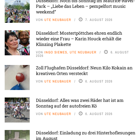
Düsseldorf: Noch bis Sonntag im Maurice-Ravel-
Park – „Liebe das Leben – pempelfort music
weekend“
VON
UTE NEUBAUER
7. AUGUST 2026
Düsseldorf: Mostertpöttches ehren endlich
wieder eine Frau – Karin Houck erhält die
Klinzing Plakette
VON
INGO SIEMES, UTE NEUBAUER
6. AUGUST
2026
Zoll Flughafen Düsseldorf: Neun Kilo Kokain an
kreativen Orten versteckt
VON
UTE NEUBAUER
6. AUGUST 2026
Düsseldorf: Alles was zwei Räder hat ist am
Sonntag auf der autofreien Kö
VON
UTE NEUBAUER
6. AUGUST 2026
Düsseldorf: Einladung zu drei Hinterhoflesungen
im August