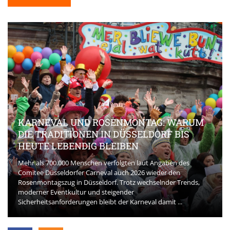
KARNEVAL UND ROSENMONTAG: WARUM
DIE TRADITIONEN IN DÜSSELDORF BIS
HEUTE LEBENDIG BLEIBEN
Mehr als 700.000 Menschen verfolgten laut Angaben des
Comitee Düsseldorfer Carneval auch 2026 wieder den
Rosenmontagszug in Düsseldorf. Trotz wechselnder Trends,
moderner Eventkultur und steigender
Sicherheitsanforderungen bleibt der Karneval damit ...