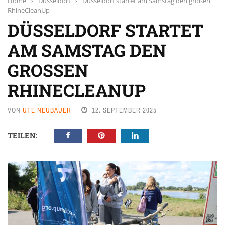
Home
›
Düsseldorf
›
Düsseldorf startet am Samstag den großen
RhineCleanUp
DÜSSELDORF STARTET
AM SAMSTAG DEN
GROSSEN R
HINECLEANUP
VON
UTE NEUBAUER
12. SEPTEMBER 2025
TEILEN: