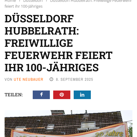
Home
›
Düsseldorf
›
Düsseldorf Hubbelrath: Freiwillige Feuerwehr
feiert ihr 100-Jähriges
DÜSSELDORF
HUBBELRATH:
FREIWILLIGE
FEUERWEHR FEIERT
IHR 100-JÄHRIGES
VON
UTE NEUBAUER
8. SEPTEMBER 2025
TEILEN: