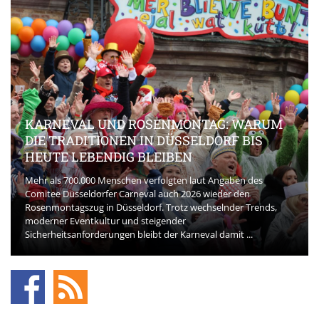
KARNEVAL UND ROSENMONTAG: WARUM
DIE TRADITIONEN IN DÜSSELDORF BIS
HEUTE LEBENDIG BLEIBEN
Mehr als 700.000 Menschen verfolgten laut Angaben des
Comitee Düsseldorfer Carneval auch 2026 wieder den
Rosenmontagszug in Düsseldorf. Trotz wechselnder Trends,
moderner Eventkultur und steigender
Sicherheitsanforderungen bleibt der Karneval damit ...