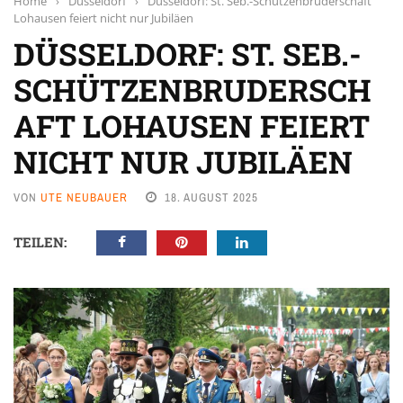
Home
›
Düsseldorf
›
Düsseldorf: St. Seb.-Schützenbruderschaft
Lohausen feiert nicht nur Jubiläen
DÜSSELDORF: ST. SEB.-
SCHÜTZENBRUDERSCH
AFT LOHAUSEN FEIERT
NICHT NUR JUBILÄEN
VON
UTE NEUBAUER
18. AUGUST 2025
TEILEN: