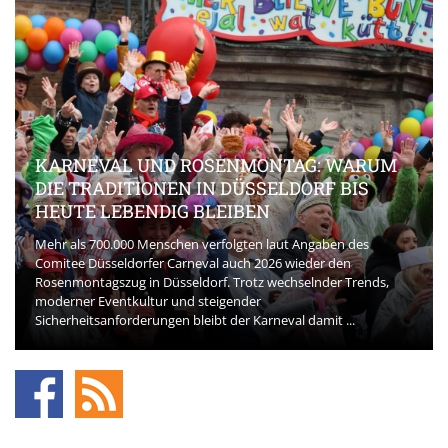
KARNEVAL UND ROSENMONTAG: WARUM
DIE TRADITIONEN IN DÜSSELDORF BIS
HEUTE LEBENDIG BLEIBEN
Mehr als 700.000 Menschen verfolgten laut Angaben des
Comitee Düsseldorfer Carneval auch 2026 wieder den
Rosenmontagszug in Düsseldorf. Trotz wechselnder Trends,
moderner Eventkultur und steigender
Sicherheitsanforderungen bleibt der Karneval damit ...