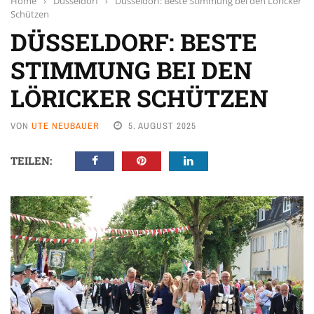
Home
›
Düsseldorf
›
Düsseldorf: Beste Stimmung bei den Löricker
Schützen
DÜSSELDORF: BESTE
STIMMUNG BEI DEN
LÖRICKER SCHÜTZEN
VON
UTE NEUBAUER
5. AUGUST 2025
TEILEN: