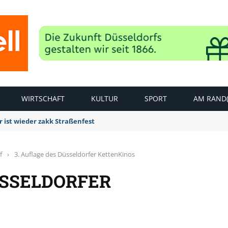
WIRTSCHAFT
KULTUR
SPORT
AM RAND(
dierungsarbeiten Panzergranate entdeckt und erfolgreich gesprengt
f
›
3. Auflage des Düsseldorfer KettenKinos
ÜSSELDORFER