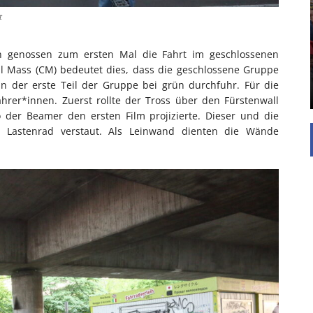
UNTERSTÜTZEN
t
Die Inspiration des industriellen Chics sind die
Werkshallen des Industriezeitalters. Die Basis für
 genossen zum ersten Mal die Fahrt im geschlossenen
diesen Stil sind große Räume, schlicht gehalten
al Mass (CM) bedeutet dies, dass die geschlossene Gruppe
mit rustikalen Elementen und großen
n der erste Teil der Gruppe bei grün durchfuhr. Für die
Fensterflächen. Wie so vieles wurde ...
hrer*innen. Zuerst rollte der Tross über den Fürstenwall
 der Beamer den ersten Film projizierte. Dieser und die
Lastenrad verstaut. Als Leinwand dienten die Wände