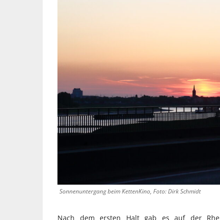
Sonnenuntergang beim KettenKino, Foto: Dirk Schmidt
Nach dem ersten Halt gab es auf der Rhei