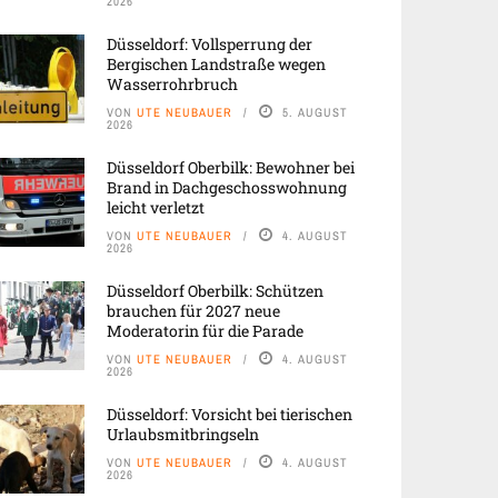
2026
Düsseldorf: Vollsperrung der
Bergischen Landstraße wegen
Wasserrohrbruch
VON
UTE NEUBAUER
5. AUGUST
2026
Düsseldorf Oberbilk: Bewohner bei
Brand in Dachgeschosswohnung
leicht verletzt
VON
UTE NEUBAUER
4. AUGUST
2026
Düsseldorf Oberbilk: Schützen
brauchen für 2027 neue
Moderatorin für die Parade
VON
UTE NEUBAUER
4. AUGUST
2026
Düsseldorf: Vorsicht bei tierischen
Urlaubsmitbringseln
VON
UTE NEUBAUER
4. AUGUST
2026