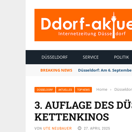
INTERNETZEITUNG DÜSSELDORF
DÜSSELDORF
SERVICE
POLITIK
BREAKING NEWS
Düsseldorf Kalkum: Bei Son
Home
›
Düsseldor
DÜSSELDORF
AKTUELLES
TOP NEWS
3. AUFLAGE DES D
KETTENKINOS
VON
UTE NEUBAUER
27. APRIL 2025