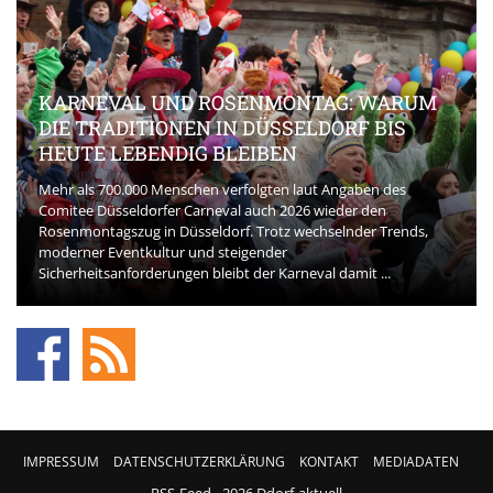
KARNEVAL UND ROSENMONTAG: WARUM
DIE TRADITIONEN IN DÜSSELDORF BIS
HEUTE LEBENDIG BLEIBEN
Mehr als 700.000 Menschen verfolgten laut Angaben des
Comitee Düsseldorfer Carneval auch 2026 wieder den
Rosenmontagszug in Düsseldorf. Trotz wechselnder Trends,
moderner Eventkultur und steigender
Sicherheitsanforderungen bleibt der Karneval damit ...
IMPRESSUM
DATENSCHUTZERKLÄRUNG
KONTAKT
MEDIADATEN