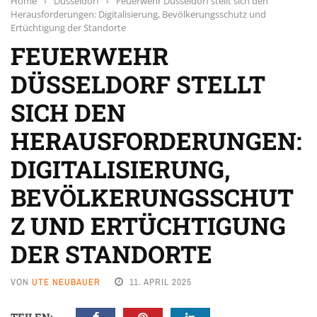
Home
›
Düsseldorf
›
Feuerwehr Düsseldorf stellt sich den
Herausforderungen: Digitalisierung, Bevölkerungsschutz und
Ertüchtigung der Standorte
FEUERWEHR
DÜSSELDORF STELLT
SICH DEN
HERAUSFORDERUNGEN:
DIGITALISIERUNG,
BEVÖLKERUNGSSCHUT
Z UND ERTÜCHTIGUNG
DER STANDORTE
VON
UTE NEUBAUER
11. APRIL 2025