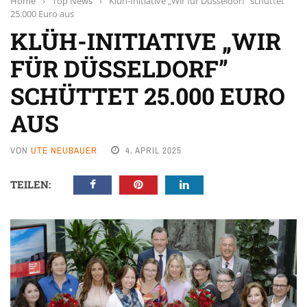
Home
›
Top News
›
Klüh-Initiative „Wir für Düsseldorf” schüttet
25.000 Euro aus
KLÜH-INITIATIVE „WIR
FÜR DÜSSELDORF”
SCHÜTTET 25.000 EURO
AUS
VON
UTE NEUBAUER
4. APRIL 2025
TEILEN: