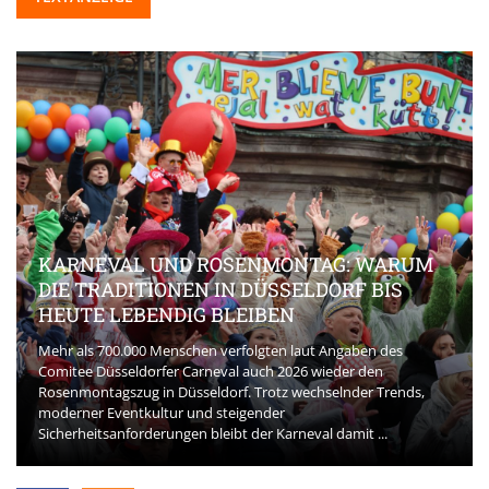
KARNEVAL UND ROSENMONTAG: WARUM
DIE TRADITIONEN IN DÜSSELDORF BIS
HEUTE LEBENDIG BLEIBEN
Mehr als 700.000 Menschen verfolgten laut Angaben des
Comitee Düsseldorfer Carneval auch 2026 wieder den
Rosenmontagszug in Düsseldorf. Trotz wechselnder Trends,
moderner Eventkultur und steigender
Sicherheitsanforderungen bleibt der Karneval damit ...