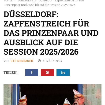
Home
›
Düsseldorf
›
Düsseldorf: Zapfenstreich für das
Prinzenpaar und Ausblick auf die Session 2025/2026
DÜSSELDORF:
ZAPFENSTREICH FÜR
DAS PRINZENPAAR UND
AUSBLICK AUF DIE
SESSION 2025/2026
VON
UTE NEUBAUER
4. MÄRZ 2025
TEILEN: