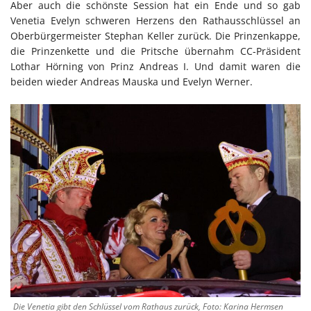
Aber auch die schönste Session hat ein Ende und so gab
Venetia Evelyn schweren Herzens den Rathausschlüssel an
Oberbürgermeister Stephan Keller zurück. Die Prinzenkappe,
die Prinzenkette und die Pritsche übernahm CC-Präsident
Lothar Hörning von Prinz Andreas I. Und damit waren die
beiden wieder Andreas Mauska und Evelyn Werner.
Die Venetia gibt den Schlüssel vom Rathaus zurück, Foto: Karina Hermsen