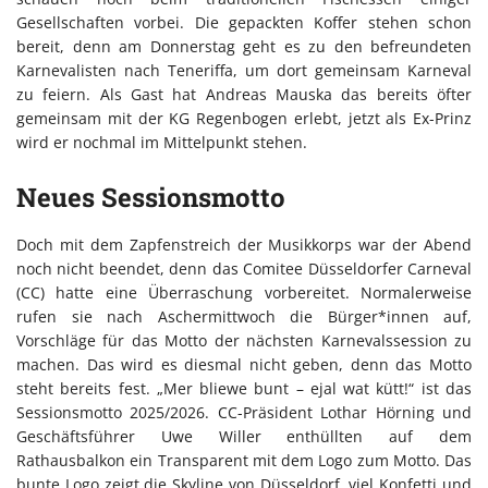
Gesellschaften vorbei. Die gepackten Koffer stehen schon
bereit, denn am Donnerstag geht es zu den befreundeten
Karnevalisten nach Teneriffa, um dort gemeinsam Karneval
zu feiern. Als Gast hat Andreas Mauska das bereits öfter
gemeinsam mit der KG Regenbogen erlebt, jetzt als Ex-Prinz
wird er nochmal im Mittelpunkt stehen.
Neues Sessionsmotto
Doch mit dem Zapfenstreich der Musikkorps war der Abend
noch nicht beendet, denn das Comitee Düsseldorfer Carneval
(CC) hatte eine Überraschung vorbereitet. Normalerweise
rufen sie nach Aschermittwoch die Bürger*innen auf,
Vorschläge für das Motto der nächsten Karnevalssession zu
machen. Das wird es diesmal nicht geben, denn das Motto
steht bereits fest. „Mer bliewe bunt – ejal wat kütt!“ ist das
Sessionsmotto 2025/2026. CC-Präsident Lothar Hörning und
Geschäftsführer Uwe Willer enthüllten auf dem
Rathausbalkon ein Transparent mit dem Logo zum Motto. Das
bunte Logo zeigt die Skyline von Düsseldorf, viel Konfetti und