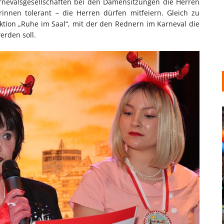
rnevalsgesellschaften bei den Damensitzungen die Herren
innen tolerant – die Herren dürfen mitfeiern. Gleich zu
Aktion „Ruhe im Saal“, mit der den Rednern im Karneval die
rden soll.
INDUSTRIELLER CHIC: WIE
KUNSTSTOFFFENSTER DEN
LOFT-STIL IN IHREM
EINFAMILIENHAUS