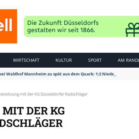
WIRTSCHAFT
KULTUR
SPORT
AM RAND(
bei Waldhof Mannheim zu spät aus dem Quark: 1:2 Niederlage
ensitzung mit der KG Düsseldorfer Radschläger
MIT DER KG
ADSCHLÄGER