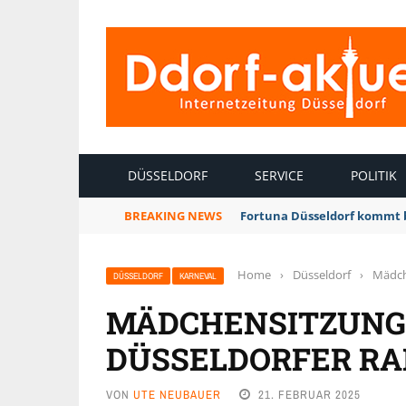
INTERNETZEITUNG DÜSSELDORF
DÜSSELDORF
SERVICE
POLITIK
BREAKING NEWS
Fortuna Düsseldorf kommt 
Home
›
Düsseldorf
›
Mädch
DÜSSELDORF
KARNEVAL
MÄDCHENSITZUNG 
DÜSSELDORFER R
VON
UTE NEUBAUER
21. FEBRUAR 2025