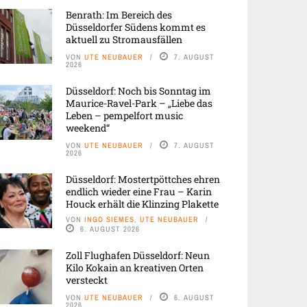
Benrath: Im Bereich des
Düsseldorfer Südens kommt es
aktuell zu Stromausfällen
VON
UTE NEUBAUER
7. AUGUST
2026
Düsseldorf: Noch bis Sonntag im
Maurice-Ravel-Park – „Liebe das
Leben – pempelfort music
weekend“
VON
UTE NEUBAUER
7. AUGUST
2026
Düsseldorf: Mostertpöttches ehren
endlich wieder eine Frau – Karin
Houck erhält die Klinzing Plakette
VON
INGO SIEMES, UTE NEUBAUER
6. AUGUST 2026
Zoll Flughafen Düsseldorf: Neun
Kilo Kokain an kreativen Orten
versteckt
VON
UTE NEUBAUER
6. AUGUST
2026