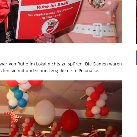
UNTERSTÜTZEN
Die Inspiration des industriellen Chics sind die
Werkshallen des Industriezeitalters. Die Basis für
diesen Stil sind große Räume, schlicht gehalten
mit rustikalen Elementen und großen
Fensterflächen. Wie so vieles wurde ...
war von Ruhe im Lokal nichts zu spüren. Die Damen waren
ten sie mit und schnell zog die erste Polonaise.