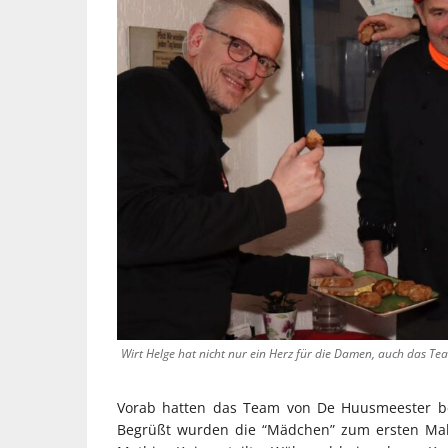
Wirt Helge hat nicht nur ein Herz für die Damen, auch das 
Vorab hatten das Team von De Huusmeester ber
Begrüßt wurden die “Mädchen” zum ersten Mal 