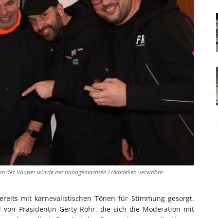
Team der Räuber wurde mit handgemachten Frikadellen verwöhnt
eits mit karnevalistischen Tönen für Stimmung gesorgt.
von Präsidentin Gerty Röhr, die sich die Moderation mit