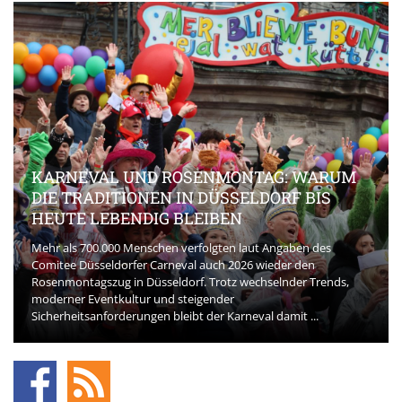
KARNEVAL UND ROSENMONTAG: WARUM
DIE TRADITIONEN IN DÜSSELDORF BIS
HEUTE LEBENDIG BLEIBEN
Mehr als 700.000 Menschen verfolgten laut Angaben des
Comitee Düsseldorfer Carneval auch 2026 wieder den
Rosenmontagszug in Düsseldorf. Trotz wechselnder Trends,
moderner Eventkultur und steigender
Sicherheitsanforderungen bleibt der Karneval damit ...