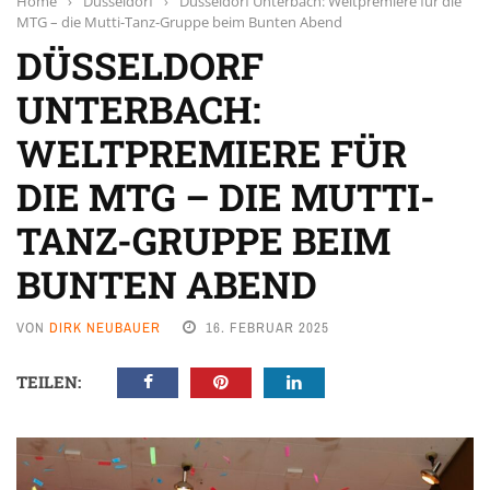
Home
›
Düsseldorf
›
Düsseldorf Unterbach: Weltpremiere für die
MTG – die Mutti-Tanz-Gruppe beim Bunten Abend
DÜSSELDORF
UNTERBACH:
WELTPREMIERE FÜR
DIE MTG – DIE MUTTI-
TANZ-GRUPPE BEIM
BUNTEN ABEND
VON
DIRK NEUBAUER
16. FEBRUAR 2025
TEILEN: