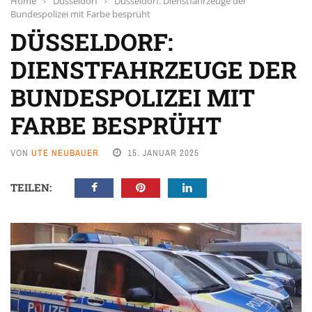
Home
›
Düsseldorf
›
Düsseldorf: Dienstfahrzeuge der
Bundespolizei mit Farbe besprüht
DÜSSELDORF:
DIENSTFAHRZEUGE DER
BUNDESPOLIZEI MIT
FARBE BESPRÜHT
VON
UTE NEUBAUER
15. JANUAR 2025
TEILEN: