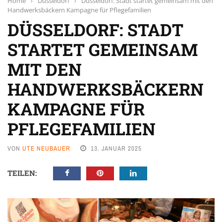
Home
›
Düsseldorf
›
Düsseldorf: Stadt startet gemeinsam mit den
Handwerksbäckern Kampagne für Pflegefamilien
DÜSSELDORF: STADT
STARTET GEMEINSAM
MIT DEN
HANDWERKSBÄCKERN
KAMPAGNE FÜR
PFLEGEFAMILIEN
VON
UTE NEUBAUER
13. JANUAR 2025
TEILEN: