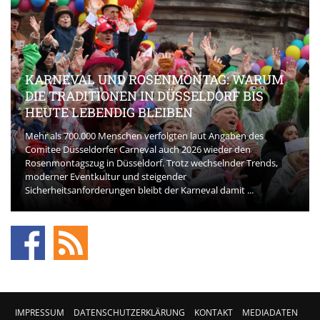
KARNEVAL UND ROSENMONTAG: WARUM
DIE TRADITIONEN IN DÜSSELDORF BIS
HEUTE LEBENDIG BLEIBEN
Mehr als 700.000 Menschen verfolgten laut Angaben des
Comitee Düsseldorfer Carneval auch 2026 wieder den
Rosenmontagszug in Düsseldorf. Trotz wechselnder Trends,
moderner Eventkultur und steigender
Sicherheitsanforderungen bleibt der Karneval damit ...
IMPRESSUM
DATENSCHUTZERKLÄRUNG
KONTAKT
MEDIADATEN