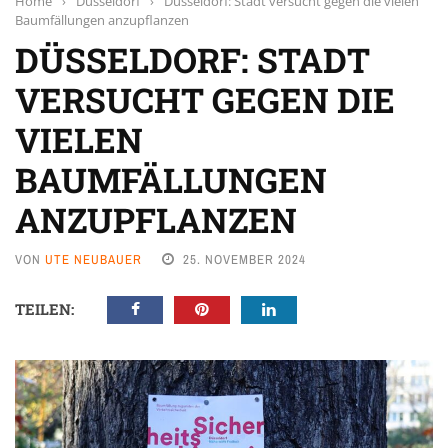
Home
›
Düsseldorf
›
Düsseldorf: Stadt versucht gegen die vielen
Baumfällungen anzupflanzen
DÜSSELDORF: STADT
VERSUCHT GEGEN DIE
VIELEN
BAUMFÄLLUNGEN
ANZUPFLANZEN
VON
UTE NEUBAUER
25. NOVEMBER 2024
TEILEN: