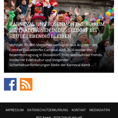
KARNEVAL UND ROSENMONTAG: WARUM
DIE TRADITIONEN IN DÜSSELDORF BIS
HEUTE LEBENDIG BLEIBEN
Mehr als 700.000 Menschen verfolgten laut Angaben des
Comitee Düsseldorfer Carneval auch 2026 wieder den
Rosenmontagszug in Düsseldorf. Trotz wechselnder Trends,
moderner Eventkultur und steigender
Sicherheitsanforderungen bleibt der Karneval damit ...
IMPRESSUM
DATENSCHUTZERKLÄRUNG
KONTAKT
MEDIADATEN
RSS-Feed
- 2026 Ddorf-aktuell