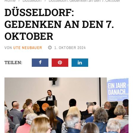
Home
›
Düsseldorf
›
Düsseldorf: Gedenken an den 7. Oktober
DÜSSELDORF:
GEDENKEN AN DEN 7.
OKTOBER
VON
UTE NEUBAUER
1. OKTOBER 2024
TEILEN: