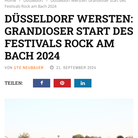
Home
›
Düsseldorf
›
Düsseldorf Wersten: Grandioser Start des
Festivals Rock am Bach 2024
DÜSSELDORF WERSTEN:
GRANDIOSER START DES
FESTIVALS ROCK AM
BACH 2024
VON
UTE NEUBAUER
21. SEPTEMBER 2024
TEILEN: