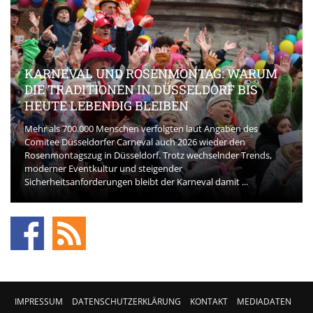
KARNEVAL UND ROSENMONTAG: WARUM
DIE TRADITIONEN IN DÜSSELDORF BIS
HEUTE LEBENDIG BLEIBEN
Mehr als 700.000 Menschen verfolgten laut Angaben des
Comitee Düsseldorfer Carneval auch 2026 wieder den
Rosenmontagszug in Düsseldorf. Trotz wechselnder Trends,
moderner Eventkultur und steigender
Sicherheitsanforderungen bleibt der Karneval damit ...
IMPRESSUM
DATENSCHUTZERKLÄRUNG
KONTAKT
MEDIADATEN