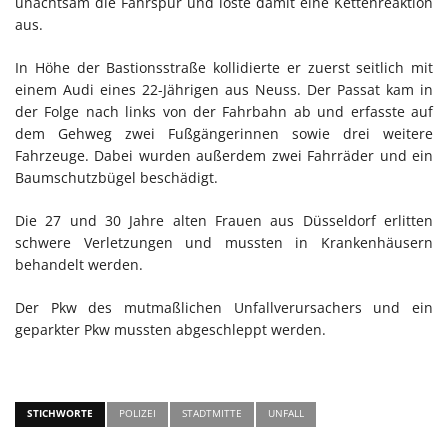
unachtsam die Fahrspur und löste damit eine Kettenreaktion
aus.
In Höhe der Bastionsstraße kollidierte er zuerst seitlich mit
einem Audi eines 22-Jährigen aus Neuss. Der Passat kam in
der Folge nach links von der Fahrbahn ab und erfasste auf
dem Gehweg zwei Fußgängerinnen sowie drei weitere
Fahrzeuge. Dabei wurden außerdem zwei Fahrräder und ein
Baumschutzbügel beschädigt.
Die 27 und 30 Jahre alten Frauen aus Düsseldorf erlitten
schwere Verletzungen und mussten in Krankenhäusern
behandelt werden.
Der Pkw des mutmaßlichen Unfallverursachers und ein
geparkter Pkw mussten abgeschleppt werden.
STICHWORTE
POLIZEI
STADTMITTE
UNFALL