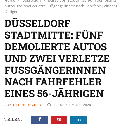
Home
›
Düsseldorf
›
Düsseldorf Stadtmitte: Fünf demolierte
Autos und zwei verletze Fußgängerinnen nach Fahrfehler eines 56-
Jährigen
DÜSSELDORF
STADTMITTE: FÜNF
DEMOLIERTE AUTOS
UND ZWEI VERLETZE
FUSSGÄNGERINNEN N
ACH FAHRFEHLER E
INES 56-JÄHRIGEN
VON
UTE NEUBAUER
20. SEPTEMBER 2024
TEILEN: