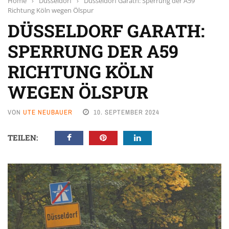
Home
›
Düsseldorf
›
Düsseldorf Garath: Sperrung der A59
Richtung Köln wegen Ölspur
DÜSSELDORF GARATH:
SPERRUNG DER A59
RICHTUNG KÖLN
WEGEN ÖLSPUR
VON
UTE NEUBAUER
10. SEPTEMBER 2024
TEILEN: