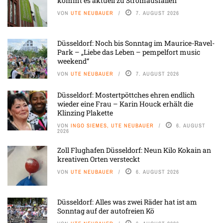
kommt es aktuell zu Stromausfällen
VON
UTE NEUBAUER
7. AUGUST 2026
Düsseldorf: Noch bis Sonntag im Maurice-Ravel-
Park – „Liebe das Leben – pempelfort music
weekend“
VON
UTE NEUBAUER
7. AUGUST 2026
Düsseldorf: Mostertpöttches ehren endlich
wieder eine Frau – Karin Houck erhält die
Klinzing Plakette
VON
INGO SIEMES, UTE NEUBAUER
6. AUGUST
2026
Zoll Flughafen Düsseldorf: Neun Kilo Kokain an
kreativen Orten versteckt
VON
UTE NEUBAUER
6. AUGUST 2026
Düsseldorf: Alles was zwei Räder hat ist am
Sonntag auf der autofreien Kö