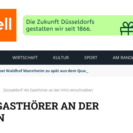
WIRTSCHAFT
KULTUR
SPORT
AM RAND(
bei Waldhof Mannheim zu spät aus dem Quark: 1:2 Niederlage
›
Düsseldorf: Als Gasthörer an der HHU einschreiben
 GASTHÖRER AN DER
N