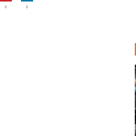
0
0
INDUSTRIELLER CHIC: WIE
KUNSTSTOFFFENSTER DEN
LOFT-STIL IN IHREM
EINFAMILIENHAUS