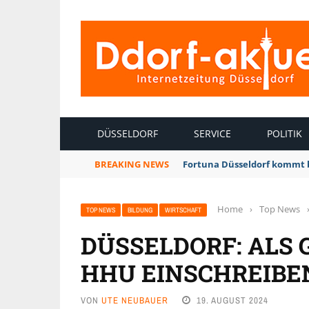
INTERNETZEITUNG DÜSSELDORF
DÜSSELDORF
SERVICE
POLITIK
BREAKING NEWS
Fortuna Düsseldorf kommt 
Home
›
Top News
TOP NEWS
BILDUNG
WIRTSCHAFT
DÜSSELDORF: ALS
HHU EINSCHREIBE
VON
UTE NEUBAUER
19. AUGUST 2024