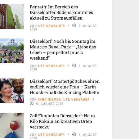
Benrath: Im Bereich des
Düsseldorfer Südens kommt es
aktuell zu Stromausfällen
VON
UTE NEUBAUER
7. AUGUST
2026
Düsseldorf: Noch bis Sonntag im
Maurice-Ravel-Park – „Liebe das
Leben – pempelfort music
weekend“
VON
UTE NEUBAUER
7. AUGUST
2026
Düsseldorf: Mostertpöttches ehren
endlich wieder eine Frau – Karin
Houck erhält die Klinzing Plakette
VON
INGO SIEMES, UTE NEUBAUER
6. AUGUST 2026
Zoll Flughafen Düsseldorf: Neun
Kilo Kokain an kreativen Orten
versteckt
VON
UTE NEUBAUER
6. AUGUST
2026