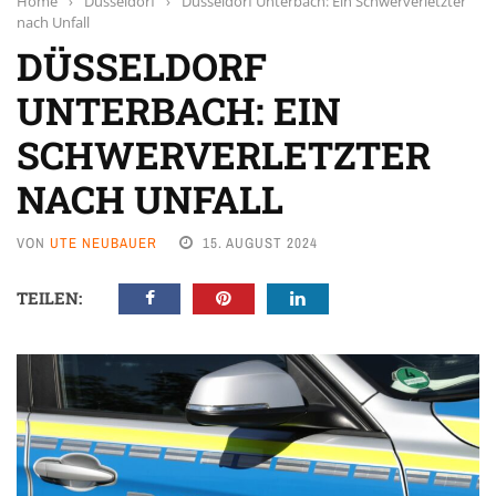
Home
›
Düsseldorf
›
Düsseldorf Unterbach: Ein Schwerverletzter
nach Unfall
DÜSSELDORF
UNTERBACH: EIN
SCHWERVERLETZTER
NACH UNFALL
VON
UTE NEUBAUER
15. AUGUST 2024
TEILEN: