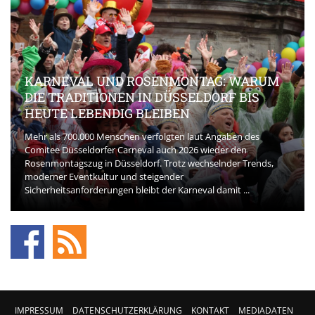
KARNEVAL UND ROSENMONTAG: WARUM
DIE TRADITIONEN IN DÜSSELDORF BIS
HEUTE LEBENDIG BLEIBEN
Mehr als 700.000 Menschen verfolgten laut Angaben des
Comitee Düsseldorfer Carneval auch 2026 wieder den
Rosenmontagszug in Düsseldorf. Trotz wechselnder Trends,
moderner Eventkultur und steigender
Sicherheitsanforderungen bleibt der Karneval damit ...
IMPRESSUM
DATENSCHUTZERKLÄRUNG
KONTAKT
MEDIADATEN