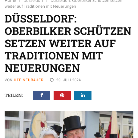
Home
›
Düsseldorf
›
Düsseldorf: Oberbilker Schützen setzen
weiter auf Traditionen mit Neuerungen
DÜSSELDORF:
OBERBILKER SCHÜTZEN
SETZEN WEITER AUF
TRADITIONEN MIT
NEUERUNGEN
VON
UTE NEUBAUER
29. JULI 2024
TEILEN: